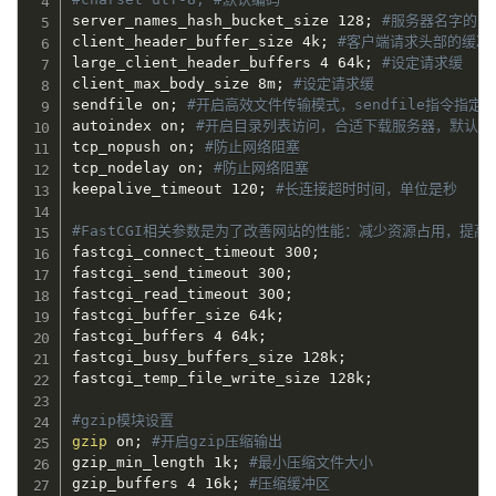
server_names_hash_bucket_size 128
;
#服务器名字的ha
client_header_buffer_size 4k
;
#客户端请求头部的缓冲区大
large_client_header_buffers 4 64k
;
#设定请求缓
client_max_body_size 8m
;
#设定请求缓
sendfile on
;
#开启高效文件传输模式，sendfile指令指
autoindex on
;
#开启目录列表访问，合适下载服务器，默认关
tcp_nopush on
;
#防止网络阻塞
tcp_nodelay on
;
#防止网络阻塞
keepalive_timeout 120
;
#长连接超时时间，单位是秒
#FastCGI相关参数是为了改善网站的性能：减少资源占用，提
fastcgi_connect_timeout 300
;
fastcgi_send_timeout 300
;
fastcgi_read_timeout 300
;
fastcgi_buffer_size 64k
;
fastcgi_buffers 4 64k
;
fastcgi_busy_buffers_size 128k
;
fastcgi_temp_file_write_size 128k
;
#gzip模块设置
gzip
 on
;
#开启gzip压缩输出
gzip_min_length 1k
;
#最小压缩文件大小
gzip_buffers 4 16k
;
#压缩缓冲区