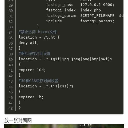
            fastcgi_pass   127.0.0.1:9000
;
            fastcgi_index  index.php
;
            fastcgi_param  SCRIPT_FILENAME  
$do
            include        fastcgi_params
;
}
#禁止访问.htxxx文件
location ~ /\.ht 
{
deny all
;
}
#图片缓存时间设置
location ~ .*.
(
gif
|
jpg
|
jpeg
|
png
|
bmp
|
swf
)
{
expires 10d
;
}
#JS和CSS缓存时间设置
location ~ .*.
(
js
|
css
)
{
expires 1h
;
}
}
放一张封面图