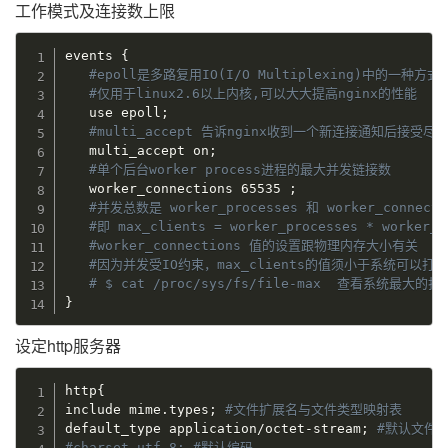
工作模式及连接数上限
events 
{
#epoll是多路复用IO(I/O Multiplexing)中的一种方式
#仅用于linux2.6以上内核,可以大大提高nginx的性能
   use epoll
;
#multi_accept 告诉nginx收到一个新连接通知后接受
   multi_accept on
;
#单个后台worker process进程的最大并发链接数
   worker_connections 65535 
;
#并发总数是 worker_processes 和 worker_connect
#即 max_clients = worker_processes * worker_c
#worker_connections 值的设置跟物理内存大小有关
#因为并发受IO约束，max_clients的值须小于系统可以打
# $ cat /proc/sys/fs/file-max  查看系统最大的
}
设定http服务器
http
{
include mime.types
;
#文件扩展名与文件类型映射表
default_type application/octet-stream
;
#默认文件
#charset utf-8; #默认编码