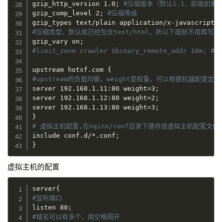
gzip_http_version 1.0
;
#压缩版本（默认1.1，前端如果是s
gzip_comp_level 2
;
#压缩等级
gzip_types text/plain application/x-javascript 
#压缩类型，默认就已经包含text/html，所以下面就不用再写
gzip_vary on
;
#limit_zone crawler $binary_remote_addr 1
upstream hotxf.com 
{
#upstream的负载均衡，weight是权重，可以根据机器配置
server 192.168.1.11:80 weight
=
3
;
server 192.168.1.12:80 weight
=
2
;
server 192.168.1.13:80 weight
=
3
;
}
# 虚拟主机配置,在nginx/conf目录下建存放虚拟主机配置文件
include conf.d/*.conf
;
}
虚拟主机的配置
server
{
#监听端口
listen 80
;
#域名可以有多个，用空格隔开