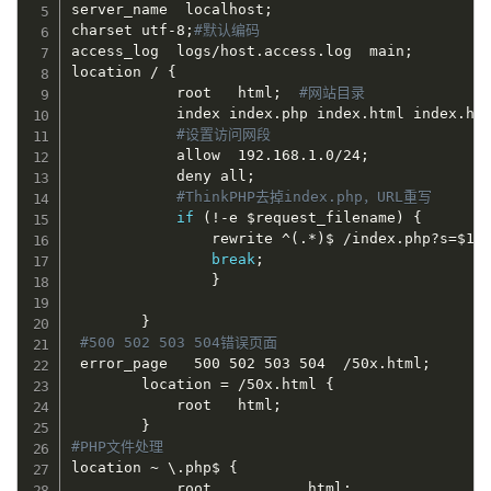
server_name  localhost
;
charset utf-8
;
#默认编码
access_log  logs/host.access.log  main
;
location / 
{
            root   html
;
#网站目录
            index index.php index.html index.ht
#设置访问网段
            allow  192.168.1.0/24
;
            deny all
;
#ThinkPHP去掉index.php，URL重写 
if
(
!
-e 
$request_filename
)
{
                rewrite ^
(
.*
)
$ /index.php?s
=
$1
 
break
;
}
}
#500 502 503 504错误页面
 error_page   500 502 503 504  /50x.html
;
        location 
=
 /50x.html 
{
            root   html
;
}
#PHP文件处理
location ~ \.php$ 
{
            root           html
;