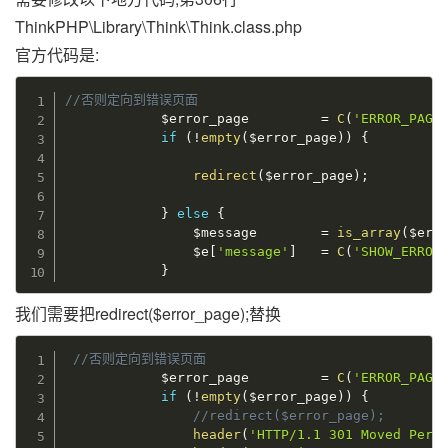
ThinkPHP\Library\Think\Think.class.php
官方代码是:
//否则定向到错误页面
$error_page
=
C
(
'ERROR_PAGE
if
(
!
empty
(
$error_page
)
)
{
redirect
(
$error_page
)
;
}
else
{
$message
=
is_array
(
$err
$e
[
'message'
]
=
C
(
'SHOW_ERROR
}
我们需要把redirect($error_page);替换
//否则定向到错误页面
$error_page
=
C
(
'ERROR_PAGE
if
(
!
empty
(
$error_page
)
)
{
//redirect($error_page);
header
(
'HTTP/1.1 301 Moved Perm