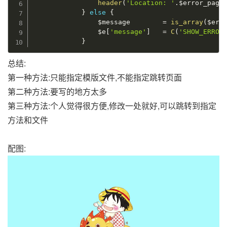
header
(
'Location: '
.
$error_page
}
else
{
$message
=
is_array
(
$err
$e
[
'message'
]
=
C
(
'SHOW_ERROR
}
总结:
第一种方法:只能指定模版文件,不能指定跳转页面
第二种方法:要写的地方太多
第三种方法:个人觉得很方便,修改一处就好,可以跳转到指定
方法和文件
配图: