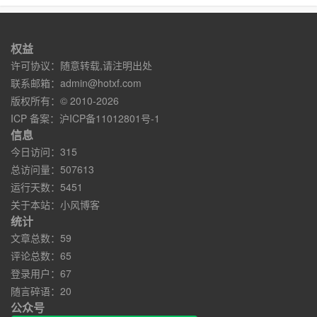
权益
许可协议：随意转载,请注明出处
联系邮箱：
admin@hotxf.com
版权所有：© 2010-2026
ICP 备案：
沪ICP备11012801号-1
信息
今日访问：315
总访问量：507613
运行天数：5451
关于本站：
小风博客
统计
文章总数：59
评论总数：65
登录用户：67
随言碎语：20
公众号