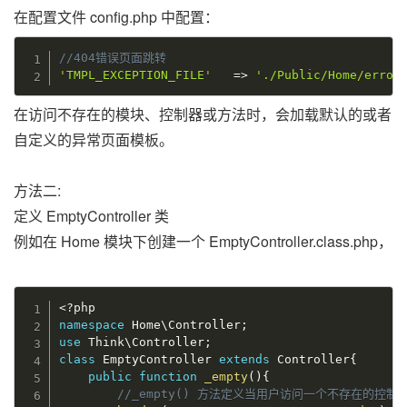
在配置文件 config.php 中配置：
//404错误页面跳转
'TMPL_EXCEPTION_FILE'
=
>
'./Public/Home/error
在访问不存在的模块、控制器或方法时，会加载默认的或者
自定义的异常页面模板。
方法二:
定义 EmptyController 类
例如在 Home 模块下创建一个 EmptyController.class.php，
<?php
namespace
Home
\
Controller
;
use
Think
\
Controller
;
class
EmptyController
extends
Controller
{
public
function
_empty
(
)
{
//_empty() 方法定义当用户访问一个不存在的控