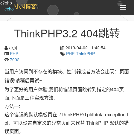
<?php
;
'小风博客'
T
echo
o
g
g
ThinkPHP3.2 404跳转
l
e
n
小风
2019-04-02 11:42:54
a
PHP
PHP
ThinkPHP
v
7902
i
g
当用户访问到不存在的模块、控制器或者方法会出现：页面
a
错误!请稍后再试~
t
i
为了更好的用户体验,我们将错误页面跳转到指定的404页
o
面,下面是三种实现方法.
n
方法一:
这个错误的默认模板页在 ./ThinkPHP/Tpl/think_exception.t
pl，可以设置自定义的异常页面来代替 ThinkPHP 默认的错
误页面，